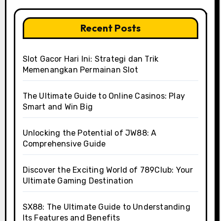
Recent Posts
Slot Gacor Hari Ini: Strategi dan Trik
Memenangkan Permainan Slot
The Ultimate Guide to Online Casinos: Play
Smart and Win Big
Unlocking the Potential of JW88: A
Comprehensive Guide
Discover the Exciting World of 789Club: Your
Ultimate Gaming Destination
SX88: The Ultimate Guide to Understanding
Its Features and Benefits