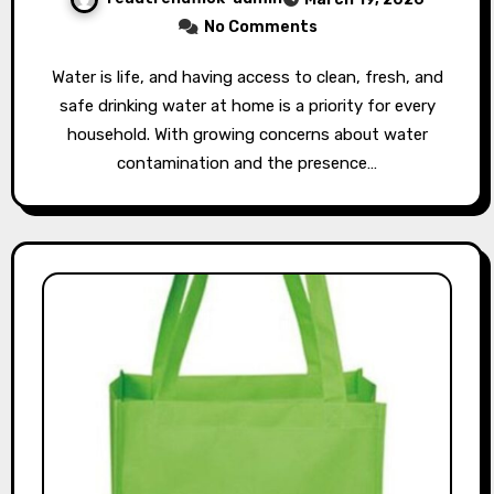
No Comments
Water is life, and having access to clean, fresh, and
safe drinking water at home is a priority for every
household. With growing concerns about water
contamination and the presence…