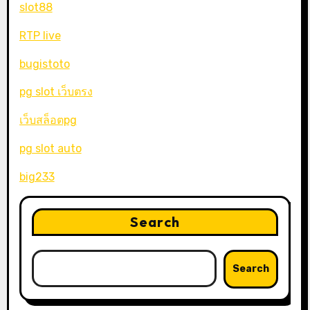
slot88
RTP live
bugistoto
pg slot เว็บตรง
เว็บสล็อตpg
pg slot auto
big233
Search
Search