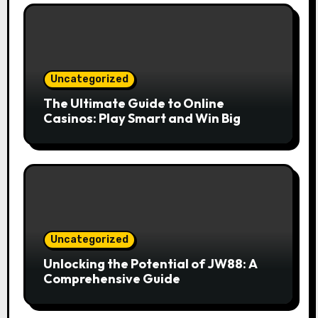
Uncategorized
The Ultimate Guide to Online
Casinos: Play Smart and Win Big
Uncategorized
Unlocking the Potential of JW88: A
Comprehensive Guide