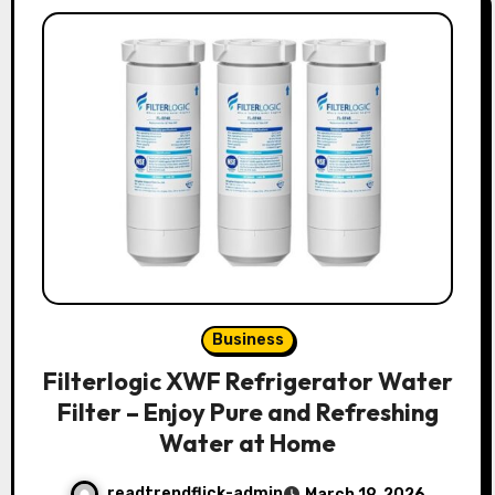
Business
Filterlogic XWF Refrigerator Water
Filter – Enjoy Pure and Refreshing
Water at Home
readtrendflick-admin
March 19, 2026